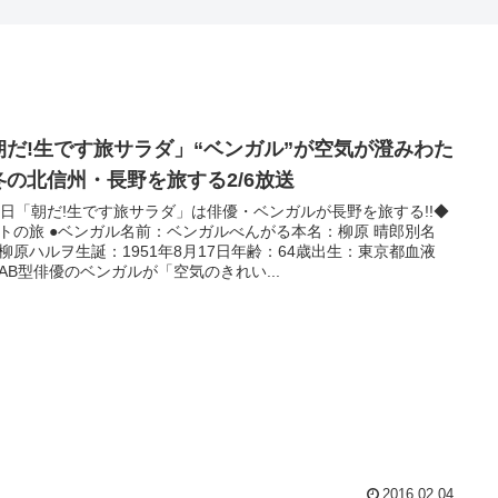
朝だ!生です旅サラダ」“ベンガル”が空気が澄みわた
冬の北信州・長野を旅する2/6放送
6日「朝だ!生です旅サラダ」は俳優・ベンガルが長野を旅する!!◆
トの旅 ●ベンガル名前：ベンガルべんがる本名：柳原 晴郎別名
柳原ハルヲ生誕：1951年8月17日年齢：64歳出生：東京都血液
AB型俳優のベンガルが「空気のきれい...
2016.02.04