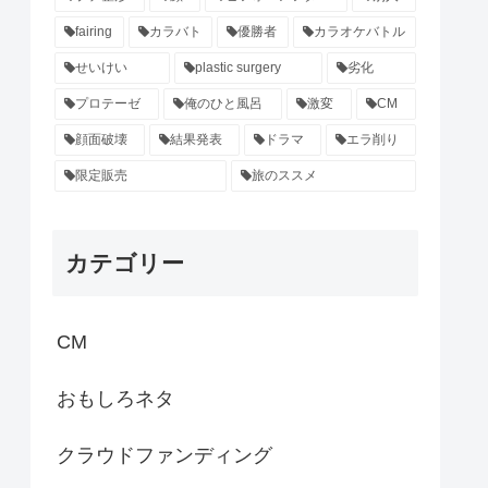
fairing
カラバト
優勝者
カラオケバトル
せいけい
plastic surgery
劣化
プロテーゼ
俺のひと風呂
激変
CM
顔面破壊
結果発表
ドラマ
エラ削り
限定販売
旅のススメ
カテゴリー
CM
おもしろネタ
クラウドファンディング