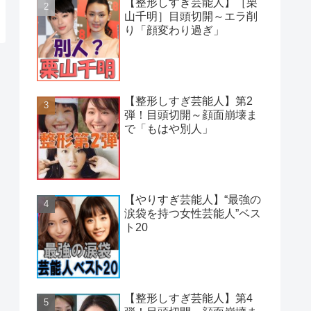
【整形しすぎ芸能人】［栗
山千明］目頭切開～エラ削
り「顔変わり過ぎ」
【整形しすぎ芸能人】第2
弾！目頭切開～顔面崩壊ま
で「もはや別人」
【やりすぎ芸能人】“最強の
涙袋を持つ女性芸能人”ベス
ト20
【整形しすぎ芸能人】第4