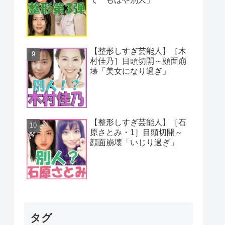
【整形しすぎ芸能人】［木
村佳乃］目頭切開～顔面崩
壊「美女になり過ぎ」
【整形しすぎ芸能人】［石
原さとみ・1］目頭切開～
顔面崩壊「いじり過ぎ」
タグ