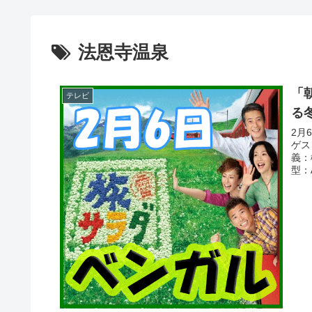
法恩寺温泉
「
テレビ
る
2月
ゲス
義：
型：