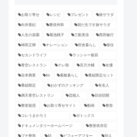
お取り寄せ
レシピ
プレゼント
旅サラダ
向井亜紀
勝俣州和
朝だ生です旅サラダ
人生の楽園
菊池桃子
三船美佳
西田敏行
神田正輝
ナレーション
田舎暮らし
移住
セカンドライフ
ラッシャー板前
青空レストラン
テレ朝
宮川大輔
女優
吉本興業
bs
素敵暮らし
番組限定セット
番組限定
おかずのクッキング
有名人
満天青空レストラン
芸能人
目頭切開
整形疑惑
お取り寄せサイト
動画
整形
コレうまかろう
ボトックス
ドキュメンタリーホームページ
整形依存症
プチ整形
顔
ビフォーアフター
別人